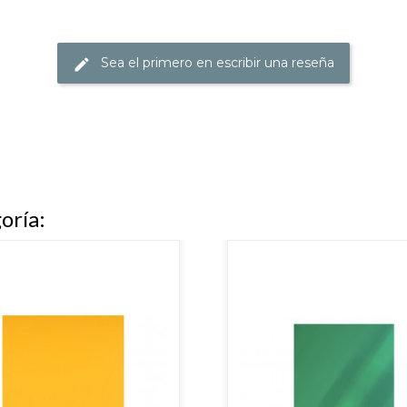
Sea el primero en escribir una reseña
oría: