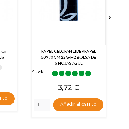

5 Cm
PAPEL CELOFAN LIDERPAPEL
rde
50X70 CM 22G/M2 BOLSA DE
5 HOJAS AZUL
Sto
Stock:
Precio
3,72 €
rito
Añadir al carrito