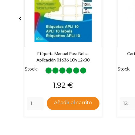

Etiqueta Manual Para Bolsa
Car
Aplicación 01636 10h 12x30
Stock:
Stock:
Precio
1,92 €
Añadir al carrito