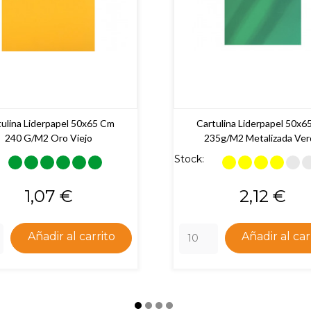
tulina Liderpapel 50x65 Cm
Cartulina Liderpapel 50x6
240 G/m2 Oro Viejo
235g/m2 Metalizada Ve
Stock:
Precio
Precio
1,07 €
2,12 €
Añadir al carrito
Añadir al car