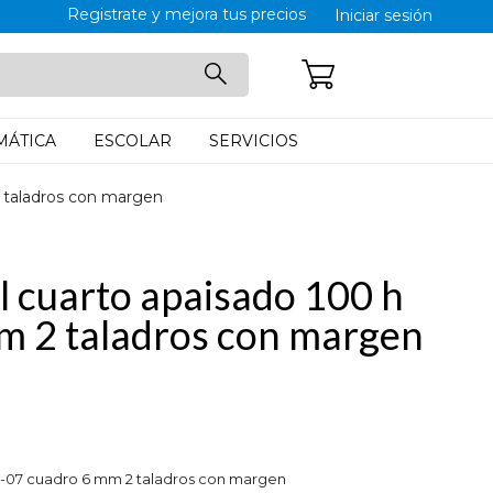
Registrate y mejora tus precios
Iniciar sesión
CARRITO: 0
MÁTICA
ESCOLAR
SERVICIOS
 taladros con margen
l cuarto apaisado 100 h
m 2 taladros con margen
a-07 cuadro 6 mm 2 taladros con margen