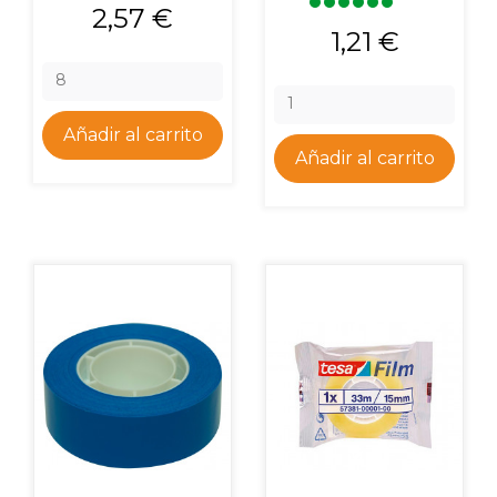
Precio
2,57 €
Precio
1,21 €
Añadir al carrito
Añadir al carrito