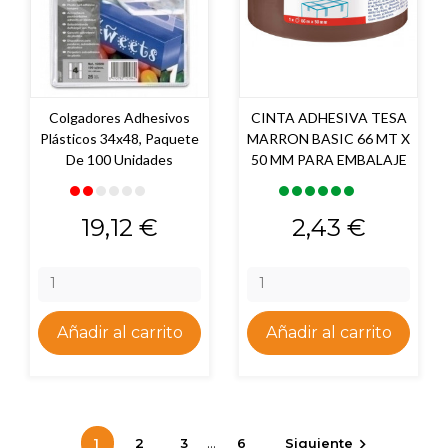
Colgadores Adhesivos
CINTA ADHESIVA TESA
Plásticos 34x48, Paquete
MARRON BASIC 66 MT X
De 100 Unidades
50 MM PARA EMBALAJE
Precio
Precio
19,12 €
2,43 €
Añadir al carrito
Añadir al carrito
…
1
2
3
6
Siguiente
