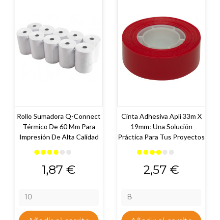
Rollo Sumadora Q-Connect
Cinta Adhesiva Apli 33m X
Térmico De 60 Mm Para
19mm: Una Solución
Impresión De Alta Calidad
Práctica Para Tus Proyectos
Precio
Precio
1,87 €
2,57 €