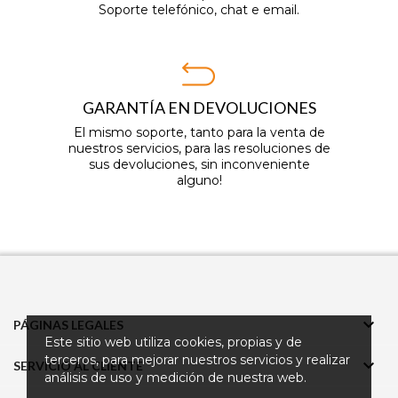
Soporte telefónico, chat e email.
GARANTÍA EN DEVOLUCIONES
El mismo soporte, tanto para la venta de
nuestros servicios, para las resoluciones de
sus devoluciones, sin inconveniente
alguno!

PÁGINAS LEGALES
Este sitio web utiliza cookies, propias y de
terceros, para mejorar nuestros servicios y realizar

SERVICIO AL CLIENTE
análisis de uso y medición de nuestra web.