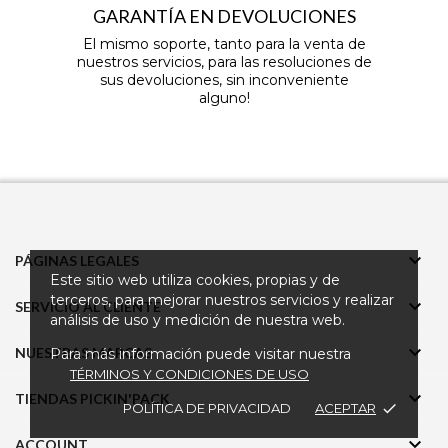
GARANTÍA EN DEVOLUCIONES
El mismo soporte, tanto para la venta de
nuestros servicios, para las resoluciones de
sus devoluciones, sin inconveniente
alguno!

PÁGINAS LEGALES
Este sitio web utiliza cookies, propias y de
terceros, para mejorar nuestros servicios y realizar

SERVICIO AL CLIENTE
análisis de uso y medición de nuestra web.

NUESTRAS MARCAS
Para más información puede visitar nuestra
TÉRMINOS Y CONDICIONES DE USO

TIENDAS PICKIN'PACK
POLÍTICA DE PRIVACIDAD
ACEPTAR
done

ACCOUNT