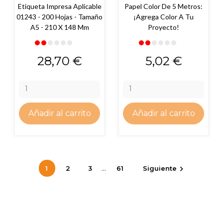
Etiqueta Impresa Aplicable
Papel Color De 5 Metros:
01243 - 200 Hojas - Tamaño
¡Agrega Color A Tu
A5 - 210 X 148 Mm
Proyecto!
Precio
Precio
28,70 €
5,02 €
Añadir al carrito
Añadir al carrito
…
1
2
3
61
Siguiente
