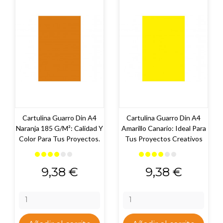
Cartulina Guarro Din A4
Cartulina Guarro Din A4
Naranja 185 G/m²: Calidad Y
Amarillo Canario: Ideal Para
Color Para Tus Proyectos.
Tus Proyectos Creativos
Precio
Precio
9,38 €
9,38 €