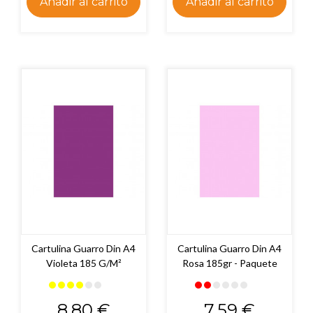
Añadir al carrito
Añadir al carrito
Cartulina Guarro Din A4
Cartulina Guarro Din A4
Violeta 185 G/m²
Rosa 185gr - Paquete
Precio
Precio
8,80 €
7,59 €