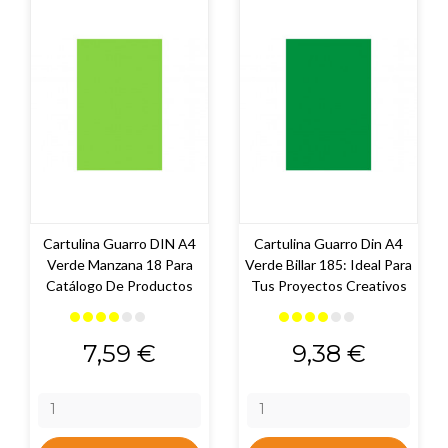
Cartulina Guarro DIN A4
Cartulina Guarro Din A4
Verde Manzana 18 Para
Verde Billar 185: Ideal Para
Catálogo De Productos
Tus Proyectos Creativos
Precio
Precio
7,59 €
9,38 €