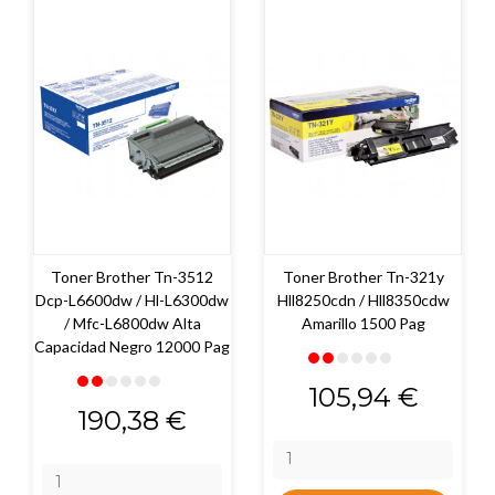
Toner Brother Tn-3512
Toner Brother Tn-321y
Dcp-L6600dw / Hl-L6300dw
Hll8250cdn / Hll8350cdw
/ Mfc-L6800dw Alta
Amarillo 1500 Pag
Capacidad Negro 12000 Pag
Precio
105,94 €
Precio
190,38 €