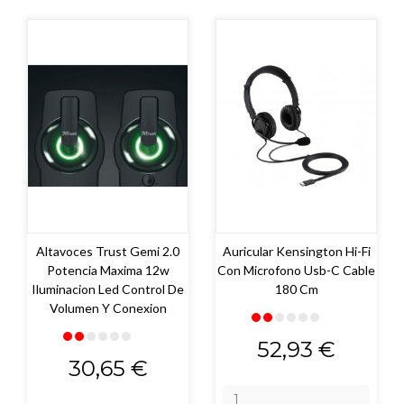
Altavoces Trust Gemi 2.0
Auricular Kensington Hi-Fi
Potencia Maxima 12w
Con Microfono Usb-C Cable
Iluminacion Led Control De
180 Cm
Volumen Y Conexion
Precio
52,93 €
Precio
30,65 €