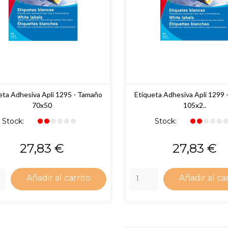
eta Adhesiva Apli 1295 - Tamaño
Etiqueta Adhesiva Apli 1299 
70x50
105x2..
Stock:
Stock:
Precio
Precio
27,83 €
27,83 €
Añadir al carrito
Añadir al ca