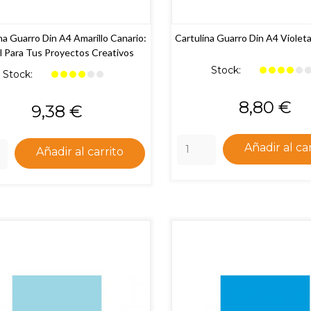
na Guarro Din A4 Amarillo Canario:
Cartulina Guarro Din A4 Violet
l Para Tus Proyectos Creativos
Stock:
Stock:
Precio
8,80 €
Precio
9,38 €
Añadir al ca
Añadir al carrito