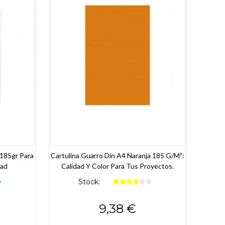
 185gr Para
Cartulina Guarro Din A4 Naranja 185 G/m²:
dad
Calidad Y Color Para Tus Proyectos.
Stock:
Precio
9,38 €