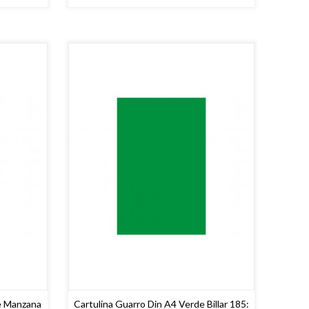
e Manzana
Cartulina Guarro Din A4 Verde Billar 185: