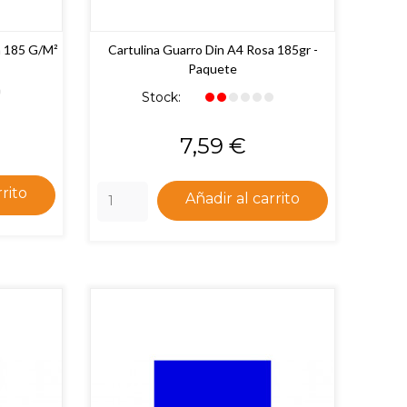
a 185 G/m²
Cartulina Guarro Din A4 Rosa 185gr -
Paquete
Stock:
Precio
7,59 €
rrito
Añadir al carrito