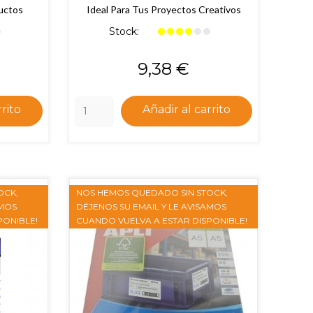
uctos
Ideal Para Tus Proyectos Creativos
Stock:
Precio
9,38 €
rrito
Añadir al carrito
OCK,
NOS HEMOS QUEDADO SIN STOCK,
AMOS
DÉJENOS SU EMAIL Y LE AVISAMOS
PONIBLE!
CUANDO VUELVA A ESTAR DISPONIBLE!