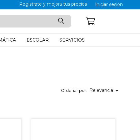
Registrate y mejora tus precios
Iniciar sesión
CARRITO: 0
MÁTICA
ESCOLAR
SERVICIOS

Relevancia
Ordenar por: