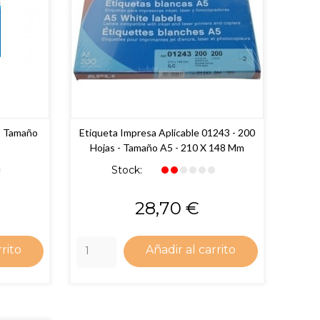
- Tamaño
Etiqueta Impresa Aplicable 01243 - 200
Hojas - Tamaño A5 - 210 X 148 Mm
Stock:
Precio
28,70 €
rrito
Añadir al carrito