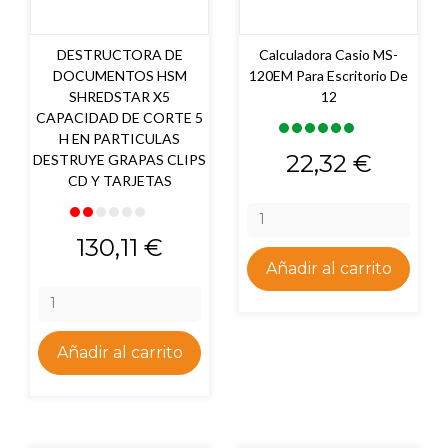
DESTRUCTORA DE
Calculadora Casio MS-
DOCUMENTOS HSM
120EM Para Escritorio De
SHREDSTAR X5
12
CAPACIDAD DE CORTE 5
H EN PARTICULAS
Precio
22,32 €
DESTRUYE GRAPAS CLIPS
CD Y TARJETAS
Precio
130,11 €
Añadir al carrito
Añadir al carrito