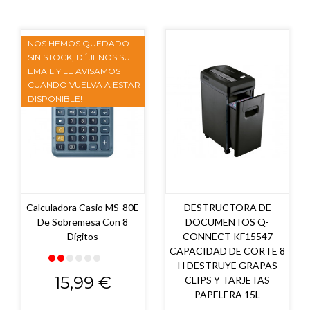
NOS HEMOS QUEDADO
SIN STOCK, DÉJENOS SU
EMAIL Y LE AVISAMOS
CUANDO VUELVA A ESTAR
DISPONIBLE!
Calculadora Casio MS-80E
DESTRUCTORA DE
De Sobremesa Con 8
DOCUMENTOS Q-
Dígitos
CONNECT KF15547
CAPACIDAD DE CORTE 8
H DESTRUYE GRAPAS
Precio
15,99 €
CLIPS Y TARJETAS
PAPELERA 15L