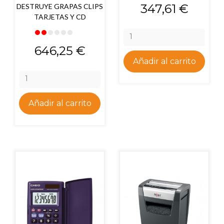
Precio
347,61 €
DESTRUYE GRAPAS CLIPS
TARJETAS Y CD
Precio
646,25 €
Añadir al carrito
Añadir al carrito