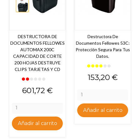
DESTRUCTORA DE
Destructora De
DOCUMENTOS FELLOWES
Documentos Fellowes 53C:
AUTOMAX 200C
Protección Segura Para Tus
CAPACIDAD DE CORTE
Datos.
200 HOJAS DESTRUYE
CLIPS TARJETAS Y CD
Precio
153,20 €
Precio
601,72 €
Añadir al carrito
Añadir al carrito