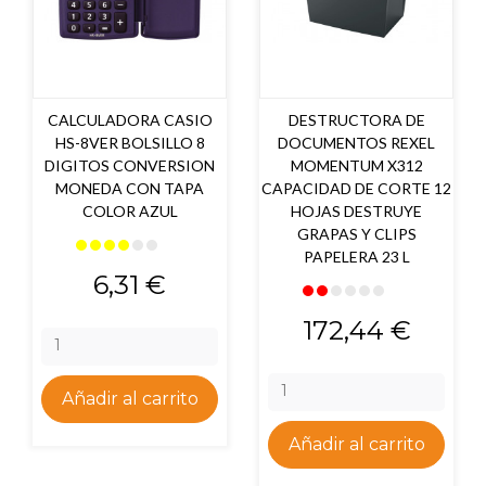
CALCULADORA CASIO
DESTRUCTORA DE
HS-8VER BOLSILLO 8
DOCUMENTOS REXEL
DIGITOS CONVERSION
MOMENTUM X312
MONEDA CON TAPA
CAPACIDAD DE CORTE 12
COLOR AZUL
HOJAS DESTRUYE
GRAPAS Y CLIPS
PAPELERA 23 L
Precio
6,31 €
Precio
172,44 €
Añadir al carrito
Añadir al carrito