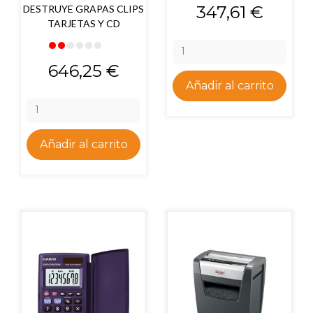
Precio
347,61 €
DESTRUYE GRAPAS CLIPS
TARJETAS Y CD
Precio
646,25 €
Añadir al carrito
Añadir al carrito