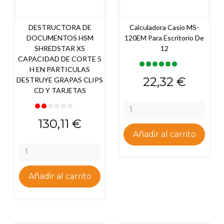
DESTRUCTORA DE
Calculadora Casio MS-
DOCUMENTOS HSM
120EM Para Escritorio De
SHREDSTAR X5
12
CAPACIDAD DE CORTE 5
H EN PARTICULAS
Precio
22,32 €
DESTRUYE GRAPAS CLIPS
CD Y TARJETAS
Precio
130,11 €
Añadir al carrito
Añadir al carrito