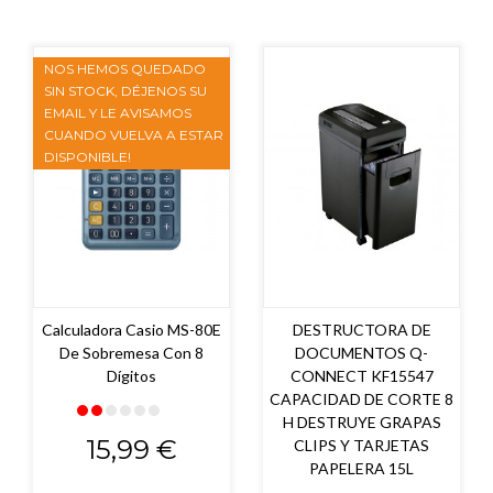
NOS HEMOS QUEDADO
SIN STOCK, DÉJENOS SU
EMAIL Y LE AVISAMOS
CUANDO VUELVA A ESTAR
DISPONIBLE!
Calculadora Casio MS-80E
DESTRUCTORA DE
De Sobremesa Con 8
DOCUMENTOS Q-
Dígitos
CONNECT KF15547
CAPACIDAD DE CORTE 8
H DESTRUYE GRAPAS
Precio
15,99 €
CLIPS Y TARJETAS
PAPELERA 15L