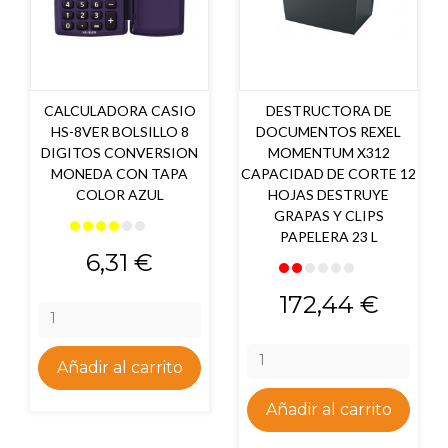
CALCULADORA CASIO
DESTRUCTORA DE
HS-8VER BOLSILLO 8
DOCUMENTOS REXEL
DIGITOS CONVERSION
MOMENTUM X312
MONEDA CON TAPA
CAPACIDAD DE CORTE 12
COLOR AZUL
HOJAS DESTRUYE
GRAPAS Y CLIPS
PAPELERA 23 L
Precio
6,31 €
Precio
172,44 €
Añadir al carrito
Añadir al carrito