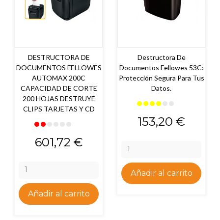
DESTRUCTORA DE
Destructora De
DOCUMENTOS FELLOWES
Documentos Fellowes 53C:
AUTOMAX 200C
Protección Segura Para Tus
CAPACIDAD DE CORTE
Datos.
200 HOJAS DESTRUYE
CLIPS TARJETAS Y CD
Precio
153,20 €
Precio
601,72 €
Añadir al carrito
Añadir al carrito