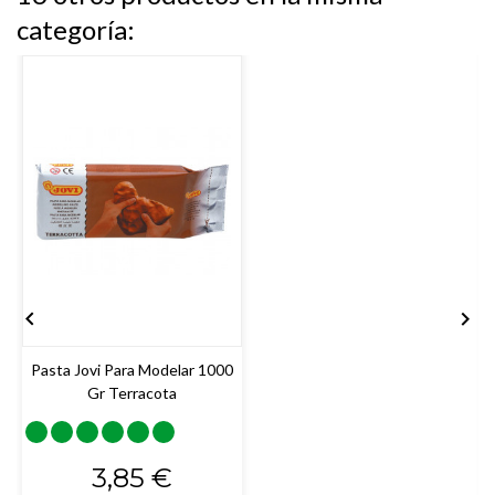
categoría:


Pasta Jovi Para Modelar 1000
Gr Terracota
Precio
3,85 €