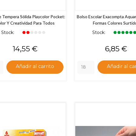
e Tempera Sólida Playcolor Pocket:
Bolso Escolar Exacompta Aqua
lor Y Creatividad Para Todos
Formas Colores Surtid
Stock:
Stock:
Precio
Precio
14,55 €
6,85 €
Añadir al carrito
Añadir al ca