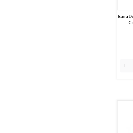
Barra D
Co