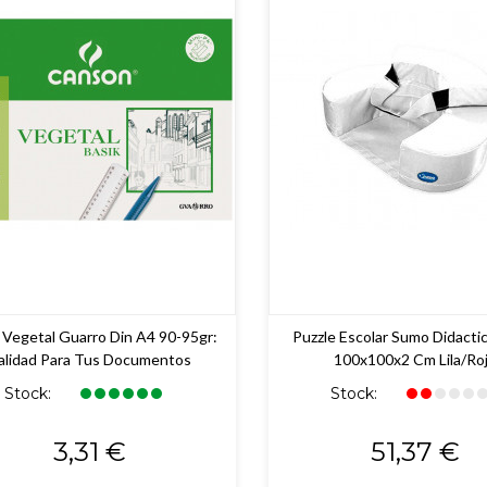
 Vegetal Guarro Din A4 90-95gr:
Puzzle Escolar Sumo Didactic
alidad Para Tus Documentos
100x100x2 Cm Lila/ro
Stock:
Stock:
Precio
Precio
3,31 €
51,37 €