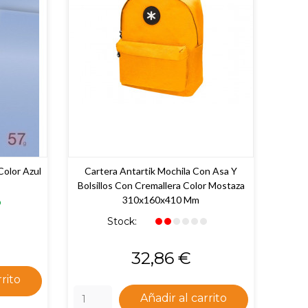
Color Azul
Cartera Antartik Mochila Con Asa Y
Bolsillos Con Cremallera Color Mostaza
310x160x410 Mm
Stock:
Precio
32,86 €
rrito
Añadir al carrito