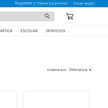
Registrate y mejora tus precios
Iniciar sesión
CARRITO: 0
MÁTICA
ESCOLAR
SERVICIOS

Relevancia
Ordenar por: