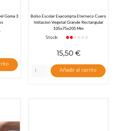
rel Goma 3
Bolso Escolar Exacompta Eterneco Cuero
os
Imitacion Vegetal Grande Rectangular
105x75x205 Mm
Stock:
Precio
15,50 €
rrito
Añadir al carrito