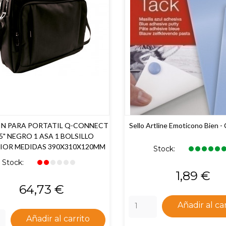
IN PARA PORTATIL Q-CONNECT
Sello Artline Emoticono Bien - 
,5" NEGRO 1 ASA 1 BOLSILLO
IOR MEDIDAS 390X310X120MM
Stock:
Stock:
Precio
1,89 €
Precio
64,73 €
Añadir al ca
Añadir al carrito