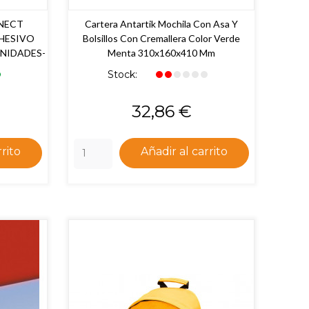
NECT
Cartera Antartik Mochila Con Asa Y
HESIVO
Bolsillos Con Cremallera Color Verde
NIDADES-
Menta 310x160x410 Mm
Stock:
Precio
32,86 €
rrito
Añadir al carrito