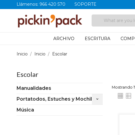
Llámenos:
966 420 570
SOPORTE
ARCHIVO
ESCRITURA
COMP
Inicio
Inicio
Escolar
Escolar
Mostrando 17
Manualidades
Portatodos, Estuches y Mochilas
keyboard_arrow_down
Música