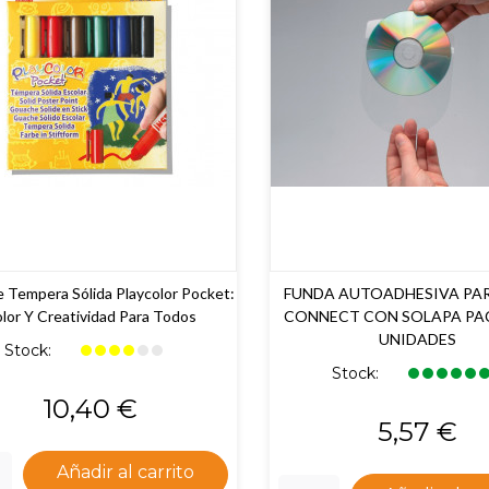
e Tempera Sólida Playcolor Pocket:
FUNDA AUTOADHESIVA PAR
lor Y Creatividad Para Todos
CONNECT CON SOLAPA PAC
UNIDADES
Stock:
Stock:
Precio
10,40 €
Precio
5,57 €
Añadir al carrito