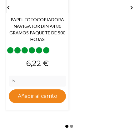


PAPEL FOTOCOPIADORA
NAVIGATOR DIN A4 80
GRAMOS PAQUETE DE 500
HOJAS
8
Precio
6,22 €
Añadir al carrito