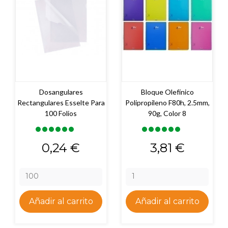
Dosangulares
Bloque Olefínico
Rectangulares Esselte Para
Polipropileno F80h, 2.5mm,
100 Folios
90g, Color 8
Precio
Precio
0,24 €
3,81 €
Añadir al carrito
Añadir al carrito