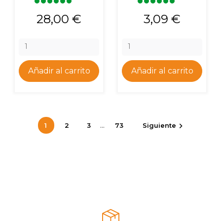
Precio
Precio
28,00 €
3,09 €
Añadir al carrito
Añadir al carrito
…
1
2
3
73
Siguiente
