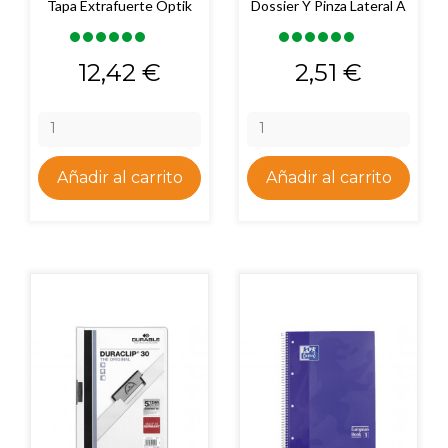
Tapa Extrafuerte Optik
Dossier Y Pinza Lateral A
Precio
Precio
12,42 €
2,51 €
Añadir al carrito
Añadir al carrito