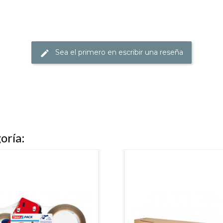
Sea el primero en escribir una reseña
oría: