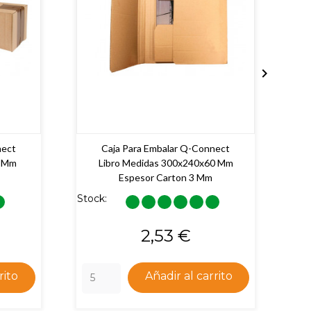

nect
Caja Para Embalar Q-Connect
5 Mm
Libro Medidas 300x240x60 Mm
Espesor Carton 3 Mm
Stock:
Sto
Precio
2,53 €
rito
Añadir al carrito