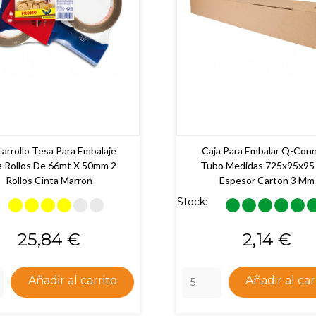
tarrollo Tesa Para Embalaje
Caja Para Embalar Q-Con
a Rollos De 66mt X 50mm 2
Tubo Medidas 725x95x9
Rollos Cinta Marron
Espesor Carton 3 Mm
Stock:
Precio
Precio
25,84 €
2,14 €
Añadir al carrito
Añadir al car