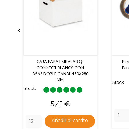

CAJA PARA EMBALAR Q-
Por
CONNECT BLANCA CON
Par
ASAS DOBLE CANAL 450X280
MM
Stock:
Stock:
Precio
5,41 €
Añadir al carrito