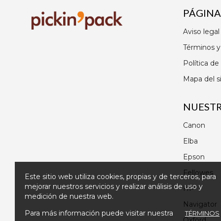
PÁGINA
Aviso legal
Términos y
Política de
Mapa del si
NUEST
Canon
Elba
Epson
Fellowes
Este sitio web utiliza cookies, propias y de terceros, para
mejorar nuestros servicios y realizar análisis de uso y
HP
medición de nuestra web.
Navigator
Para más información puede visitar nuestra
TÉRMINOS
Oxford