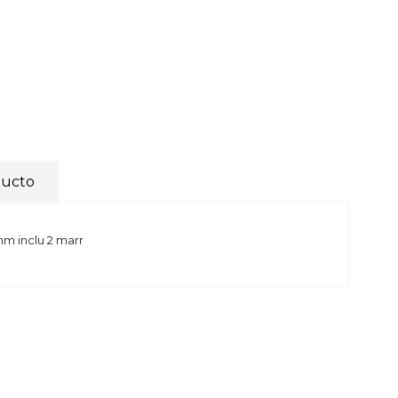
ducto
mm inclu 2 marr